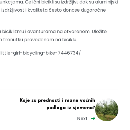
kcijama. Čelični bicikli su izdržljivi, dok su aluminijski
cija, izdržljivost i kvaliteta često donose dugoročne
 biciklizmu i avanturama na otvorenom. Uložite
kom trenutku provedenom na biciklu.
-little-girl-bicycling-bike-7446734/
Koje su prednosti i mane voćnih
podloga iz sjemena?
Next