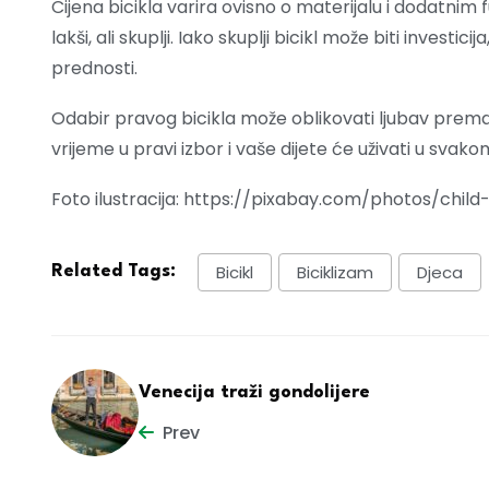
Cijena bicikla varira ovisno o materijalu i dodatnim fun
lakši, ali skuplji. Iako skuplji bicikl može biti investi
prednosti.
Odabir pravog bicikla može oblikovati ljubav prema
vrijeme u pravi izbor i vaše dijete će uživati u sva
Foto ilustracija: https://pixabay.com/photos/child
Bicikl
Biciklizam
Djeca
Related Tags:
Venecija traži gondolijere
Prev