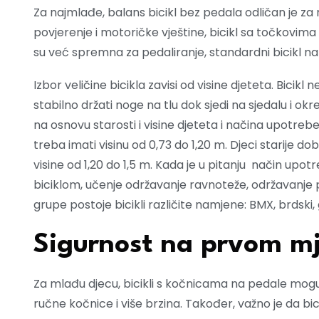
Za najmlađe, balans bicikl bez pedala odličan je za 
povjerenje i motoričke vještine, bicikl sa točkovima 
su već spremna za pedaliranje, standardni bicikl na
Izbor veličine bicikla zavisi od visine djeteta. Bicikl n
stabilno držati noge na tlu dok sjedi na sjedalu i ok
na osnovu starosti i visine djeteta i načina upotrebe
treba imati visinu od 0,73 do 1,20 m. Djeci starije d
visine od 1,20 do 1,5 m. Kada je u pitanju način upo
biciklom, učenje održavanje ravnoteže, održavanje pr
grupe postoje bicikli različite namjene: BMX, brdski, gr
Sigurnost na prvom m
Za mlađu djecu, bicikli s kočnicama na pedale mogu b
ručne kočnice i više brzina. Također, važno je da b