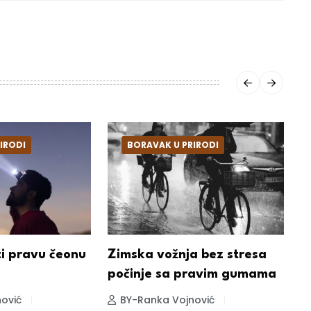
IRODI
BORAVAK U PRIRODI
i pravu čeonu
Zimska vožnja bez stresa
K
počinje sa pravim gumama
s
ti
ović
BY-Ranka Vojnović