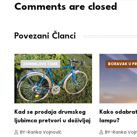
Comments are closed
Povezani Članci
ZANIMLJIVE TEME
BORAVAK U PR
 i
Kad se prodaja drumskog
Kako odabrat
nas
ljubimca pretvori u doživljaj
lampu?
BY-Ranka Vojnović
BY-Ranka Vojn