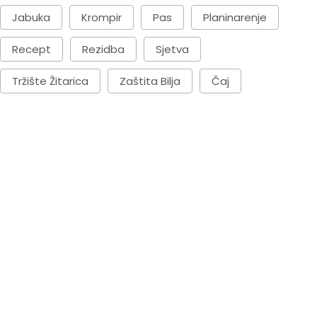
Jabuka
Krompir
Pas
Planinarenje
Recept
Rezidba
Sjetva
Tržište Žitarica
Zaštita Bilja
Čaj