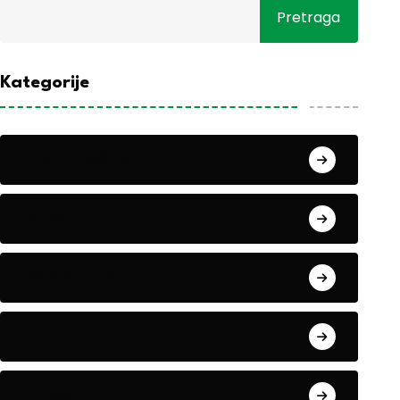
Pretraga
Kategorije
Alati i mašine
Biljke
Boravak u prirodi
Eko teme
Evropa