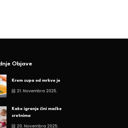
tehnologija?
BY-Ranka Vojnović
25. Augusta 2025.
BY-Ranka Vojnović
16. Augusta 2025.
ednje Objave
Krem supa od mrkve je
21. Novembra 2025.
Kako igranje čini mačke
sretnima
20. Novembra 2025.