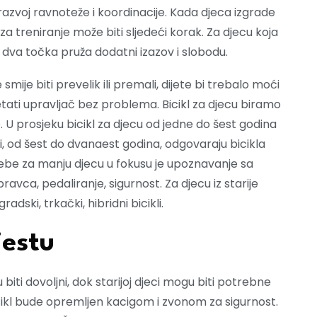
razvoj ravnoteže i koordinacije. Kada djeca izgrade
za treniranje može biti sljedeći korak. Za djecu koja
 dva točka pruža dodatni izazov i slobodu.
e smije biti prevelik ili premali, dijete bi trebalo moći
retati upravljač bez problema. Bicikl za djecu biramo
. U prosjeku bicikl za djecu od jedne do šest godina
obi, od šest do dvanaest godina, odgovaraju bicikla
trebe za manju djecu u fokusu je upoznavanje sa
avca, pedaliranje, sigurnost. Za djecu iz starije
adski, trkački, hibridni bicikli.
jestu
iti dovoljni, dok starijoj djeci mogu biti potrebne
icikl bude opremljen kacigom i zvonom za sigurnost.