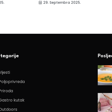
25.
29. Septembra 2025.
tegorije
Poslj
Vijesti
Poljoprivreda
Priroda
Gastro kutak
Outdoors