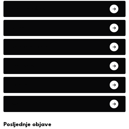
Alati i mašine
Biljke
Boravak u prirodi
Eko teme
Evropa
exYu
Posljednje objave