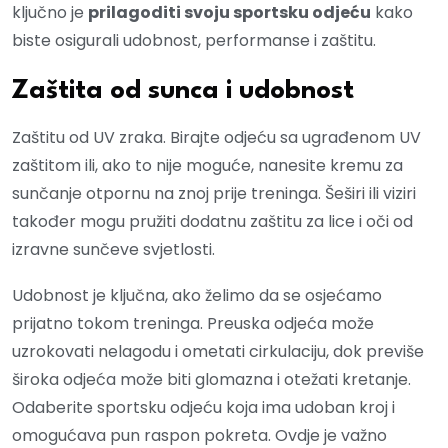
ključno je
prilagoditi svoju sportsku odjeću
kako
biste osigurali udobnost, performanse i zaštitu.
Zaštita od sunca i udobnost
Zaštitu od UV zraka. Birajte odjeću sa ugrađenom UV
zaštitom ili, ako to nije moguće, nanesite kremu za
sunčanje otpornu na znoj prije treninga. Šeširi ili viziri
također mogu pružiti dodatnu zaštitu za lice i oči od
izravne sunčeve svjetlosti.
Udobnost je ključna, ako želimo da se osjećamo
prijatno tokom treninga. Preuska odjeća može
uzrokovati nelagodu i ometati cirkulaciju, dok previše
široka odjeća može biti glomazna i otežati kretanje.
Odaberite sportsku odjeću koja ima udoban kroj i
omogućava pun raspon pokreta. Ovdje je važno