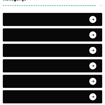
Alati i mašine
Biljke
Boravak u prirodi
Eko teme
Evropa
exYu