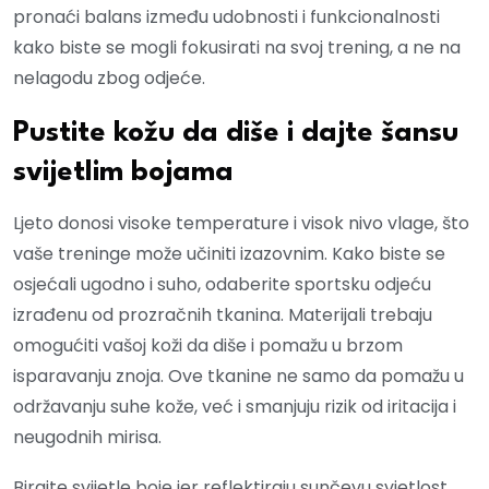
pronaći balans između udobnosti i funkcionalnosti
kako biste se mogli fokusirati na svoj trening, a ne na
nelagodu zbog odjeće.
Pustite kožu da diše i dajte šansu
svijetlim bojama
Ljeto donosi visoke temperature i visok nivo vlage, što
vaše treninge može učiniti izazovnim. Kako biste se
osjećali ugodno i suho, odaberite sportsku odjeću
izrađenu od prozračnih tkanina. Materijali trebaju
omogućiti vašoj koži da diše i pomažu u brzom
isparavanju znoja. Ove tkanine ne samo da pomažu u
održavanju suhe kože, već i smanjuju rizik od iritacija i
neugodnih mirisa.
Birajte svijetle boje jer reflektiraju sunčevu svjetlost,