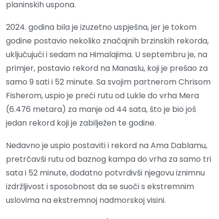
planinskih uspona.
2024. godina bila je izuzetno uspješna, jer je tokom
godine postavio nekoliko značajnih brzinskih rekorda,
uključujući i sedam na Himalajima. U septembru je, na
primjer, postavio rekord na Manaslu, koji je prešao za
samo 9 sati i 52 minute. Sa svojim partnerom Chrisom
Fisherom, uspio je preći rutu od Lukle do vrha Mera
(6.476 metara) za manje od 44 sata, što je bio još
jedan rekord koji je zabilježen te godine.
Nedavno je uspio postaviti i rekord na Ama Dablamu,
pretrčavši rutu od baznog kampa do vrha za samo tri
sata i 52 minute, dodatno potvrdivši njegovu iznimnu
izdržljivost i sposobnost da se suoči s ekstremnim
uslovima na ekstremnoj nadmorskoj visini.