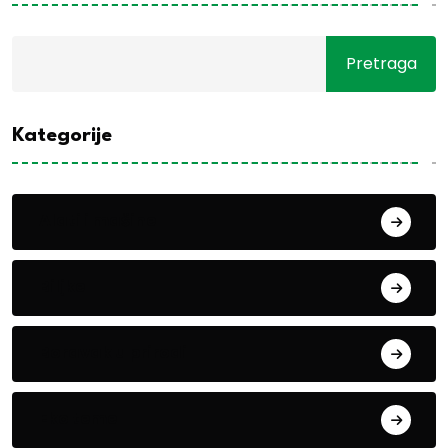
Pretraga
Kategorije
Alati i mašine
Biljke
Boravak u prirodi
Eko teme