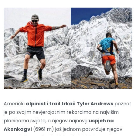
Američki
alpinist i trail trkač Tyler Andrews
poznat
je po svojim nevjerojatnim rekordima na najvišim
planinama svijeta, a njegov najnoviji
uspjeh na
Akonkagvi
(6961 m) još jednom potvrđuje njegov