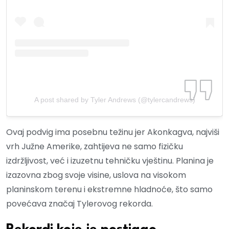
A post shared by Tyler Andrews (@tylercandrews)
Ovaj podvig ima posebnu težinu jer Akonkagva, najviši
vrh Južne Amerike, zahtijeva ne samo fizičku
izdržljivost, već i izuzetnu tehničku vještinu. Planina je
izazovna zbog svoje visine, uslova na visokom
planinskom terenu i ekstremne hladnoće, što samo
povećava značaj Tylerovog rekorda.