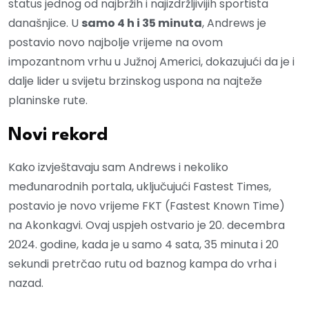
status jednog od najbržih i najizdržljivijih sportista
današnjice. U
samo 4 h i 35 minuta
, Andrews je
postavio novo najbolje vrijeme na ovom
impozantnom vrhu u Južnoj Americi, dokazujući da je i
dalje lider u svijetu brzinskog uspona na najteže
planinske rute.
Novi rekord
Kako izvještavaju sam Andrews i nekoliko
međunarodnih portala, uključujući Fastest Times,
postavio je novo vrijeme FKT (Fastest Known Time)
na Akonkagvi. Ovaj uspjeh ostvario je 20. decembra
2024. godine, kada je u samo 4 sata, 35 minuta i 20
sekundi pretrčao rutu od baznog kampa do vrha i
nazad.