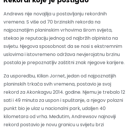
Rekordi koje je postigao
Andrews nije novajlija u postavljanju rekordnih
vremena. S više od 70 brzinskih rekorda na
najpoznatijim planinskim vrhovima širom svijeta,
stekao je reputaciju jednog od najbržih alpinista na
svijetu. Njegova sposobnost da se nosi s ekstremnim
uslovima i istovremeno održava nevjerojatnu brzinu
postala je prepoznatljiv zaštitni znak njegove karijere.
Za usporedbu, Kilian Jornet, jedan od najpoznatijih
planinskih trkača svih vremena, postavio je svoj
rekord za Akonkagvu 2014. godine. Njemu je trebalo 12
sati i 49 minuta za uspon i spuštanje, a njegov polazni
punkt bio je ulaz u nacionalni park, udaljen 40
kilometara od vrha. Međutim, Andrewsov najnoviji
rekord postavio je novu granicu u svijetu brzi