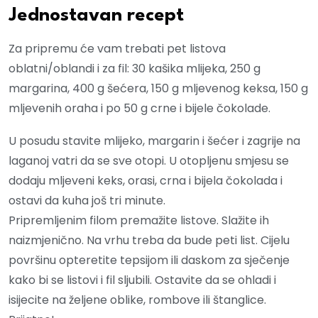
Jednostavan recept
Za pripremu će vam trebati pet listova
oblatni/oblandi i za fil: 30 kašika mlijeka, 250 g
margarina, 400 g šećera, 150 g mljevenog keksa, 150 g
mljevenih oraha i po 50 g crne i bijele čokolade.
U posudu stavite mlijeko, margarin i šećer i zagrije na
laganoj vatri da se sve otopi. U otopljenu smjesu se
dodaju mljeveni keks, orasi, crna i bijela čokolada i
ostavi da kuha još tri minute.
Pripremljenim filom premažite listove. Slažite ih
naizmjenično. Na vrhu treba da bude peti list. Cijelu
površinu opteretite tepsijom ili daskom za sječenje
kako bi se listovi i fil sljubili. Ostavite da se ohladi i
isijecite na željene oblike, rombove ili štanglice.