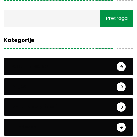
Pretraga
Kategorije
Alati i mašine
Biljke
Boravak u prirodi
Eko teme