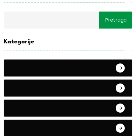
Pretraga
Kategorije
Alati i mašine
Biljke
Boravak u prirodi
Eko teme