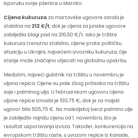
isporuku svoje pšenice u Maroko.
Cijena kukuruza
za martovske ugovore ostala je
stabilna na
212 €/t
, dok je cijena za junske ugovore
zabilježila blagi pad na 216,50 €/t. Iako je tržište
kukuruza trenutno stabilno, cijene prate političku
situaciju u Ukrajini, najvećem izvozniku kukuruza, čije
stanje može značajno utjecati na globalnu opskrbu.
Međutim, najveći gubitnik na tržištu u novembru je
uljana repica. Cijene su pale zbog pritisaka na tržištu
soje i palminog ulja. U februarskom ugovoru cijena
uljane repice iznosila je 510,75 €, dok je za majski
ugovor bila 505,75 €. Na malezijskoj berzi palmino ulje
je zabilježilo najnižu cijenu od 1. novembra, što je
rezultat usporavanja izvoza. Također, konkurencija na
evropskom tržištu raste, s uvozom repice iz Kanade,