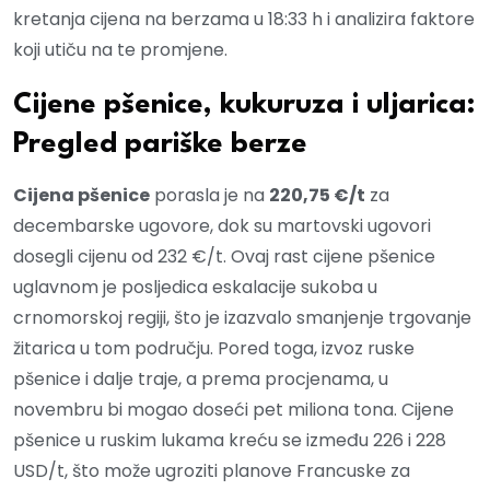
kretanja cijena na berzama u 18:33 h i analizira faktore
koji utiču na te promjene.
Cijene pšenice, kukuruza i uljarica:
Pregled pariške berze
Cijena pšenice
porasla je na
220,75 €/t
za
decembarske ugovore, dok su martovski ugovori
dosegli cijenu od 232 €/t. Ovaj rast cijene pšenice
uglavnom je posljedica eskalacije sukoba u
crnomorskoj regiji, što je izazvalo smanjenje trgovanje
žitarica u tom području. Pored toga, izvoz ruske
pšenice i dalje traje, a prema procjenama, u
novembru bi mogao doseći pet miliona tona. Cijene
pšenice u ruskim lukama kreću se između 226 i 228
USD/t, što može ugroziti planove Francuske za