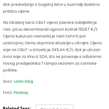
dok predviđanja o bogatoj žetvi u Australiji dodatno
pritišću cijene.
Na čikaškoj berzi CBoT cijena pšenice zabilježila je
rast, pa su decembarski ugovori koštali 192,67 €/t.
Cijena kukuruza nastavila je rasti četvrti put
uzastopno, čemu doprinosi situacija u Ukrajini. Cijena
soje na CBoT-u iznosila je 345,44 €/t, dok je ubrzan
izvoz soje za Kinu iz SDA, što se povezuje s odlukama
novog predsjednika Trampa vezanim za carinske
politike.
Izvor:
Lanin blog
Foto:
Pixabay
Related Tags: