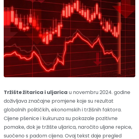
Tržište žitarica i uljarica
u novembru 2024. godine
doživljava značajne promjene koje su rezultat
globalnih političkih, ekonomskih i tržišnih faktora.
Cijene pšenice i kukuruza su pokazale pozitivne
pomake, dok je tržište uljarica, naročito uljane repice,
suočeno s padom cijena. Ovaj tekst daje pregled