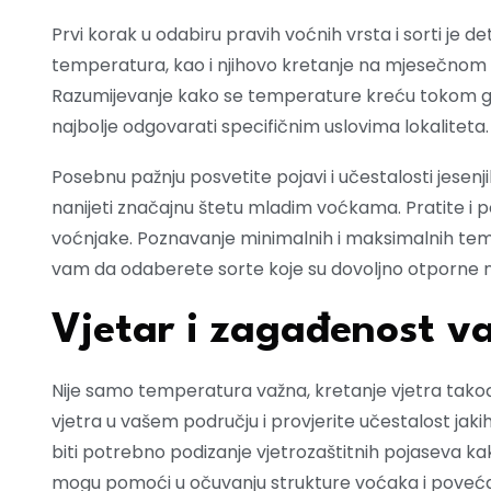
Prvi korak u odabiru pravih voćnih vrsta i sorti je 
temperatura, kao i njihovo kretanje na mjesečnom n
Razumijevanje kako se temperature kreću tokom g
najbolje odgovarati specifičnim uslovima lokaliteta.
Posebnu pažnju posvetite pojavi i učestalosti jesen
nanijeti značajnu štetu mladim voćkama. Pratite i p
voćnjake. Poznavanje minimalnih i maksimalnih te
vam da odaberete sorte koje su dovoljno otporne 
Vjetar i zagađenost v
Nije samo temperatura važna, kretanje vjetra takođ
vjetra u vašem području i provjerite učestalost jak
biti potrebno podizanje vjetrozaštitnih pojaseva ka
mogu pomoći u očuvanju strukture voćaka i povećan