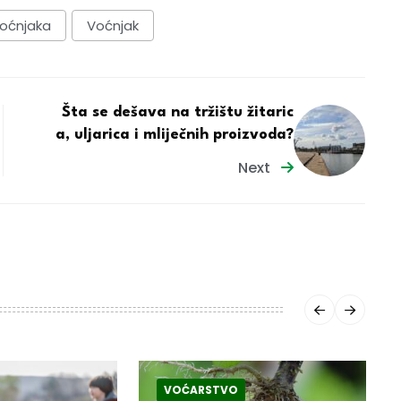
oćnjaka
Voćnjak
Šta se dešava na tržištu žitaric
a, uljarica i mliječnih proizvoda?
Next
VOĆARSTVO