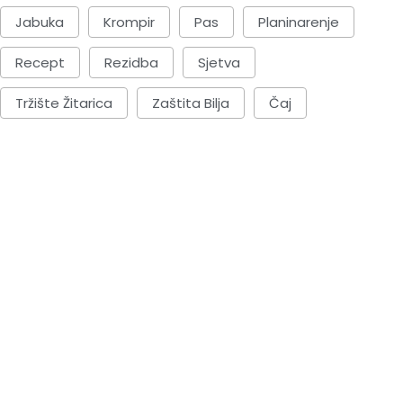
Jabuka
Krompir
Pas
Planinarenje
Recept
Rezidba
Sjetva
Tržište Žitarica
Zaštita Bilja
Čaj