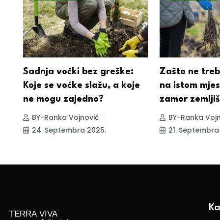
ed
Sadnja voćki bez greške:
Zašto ne treb
Koje se voćke slažu, a koje
na istom mjes
ne mogu zajedno?
zamor zemljiš
BY-Ranka Vojnović
BY-Ranka Vojn
24. Septembra 2025.
21. Septembra
Ka