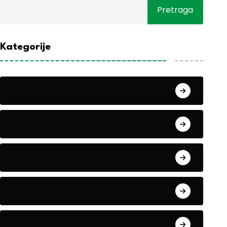
Pretraga
Kategorije
Alati i mašine
Biljke
Boravak u prirodi
Eko teme
Evropa