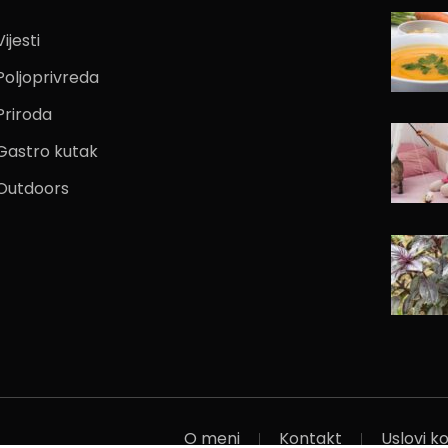
Vijesti
Poljoprivreda
Priroda
Gastro kutak
Outdoors
O meni
Kontakt
Uslovi ko