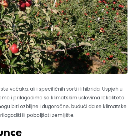
e voćaka, ali i specifičnih sorti ili hibrida. Uspjeh u
emo i prilagodimo se klimatskim uslovima lokaliteta
ogu biti ozbiljne i dugoročne, budući da se klimatske
goditi ili poboljšati zemljište.
unce