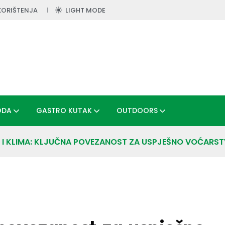
KORIŠTENJA
LIGHT MODE
ODA
GASTRO KUTAK
OUTDOORS
 I KLIMA: KLJUČNA POVEZANOST ZA USPJEŠNO VOĆARS