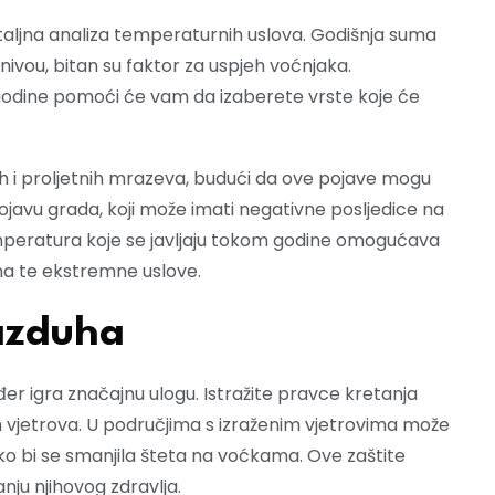
detaljna analiza temperaturnih uslova. Godišnja suma
ivou, bitan su faktor za uspjeh voćnjaka.
odine pomoći će vam da izaberete vrste koje će
jih i proljetnih mrazeva, budući da ove pojave mogu
ojavu grada, koji može imati negativne posljedice na
mperatura koje se javljaju tokom godine omogućava
na te ekstremne uslove.
azduha
er igra značajnu ulogu. Istražite pravce kretanja
ih vjetrova. U područjima s izraženim vjetrovima može
ko bi se smanjila šteta na voćkama. Ove zaštite
ju njihovog zdravlja.