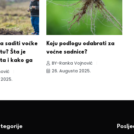
a saditi voćke
Koju podlogu odabrati za
P
tu? Šta je
voćne sadnice?
ta i kako ga
BY-Ranka Vojnović
26. Augusta 2025.
ović
 2025.
tegorije
Poslj