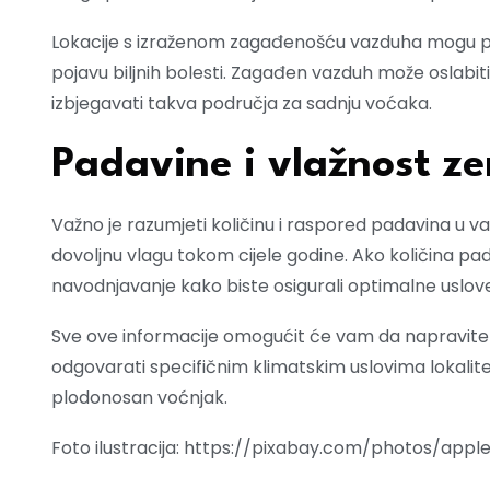
Lokacije s izraženom zagađenošću vazduha mogu pov
pojavu biljnih bolesti. Zagađen vazduh može oslabiti b
izbjegavati takva područja za sadnju voćaka.
Padavine i vlažnost ze
Važno je razumjeti količinu i raspored padavina u v
dovoljnu vlagu tokom cijele godine. Ako količina pada
navodnjavanje kako biste osigurali optimalne uslove
Sve ove informacije omogućit će vam da napravite od
odgovarati specifičnim klimatskim uslovima lokalit
plodonosan voćnjak.
Foto ilustracija: https://pixabay.com/photos/ap