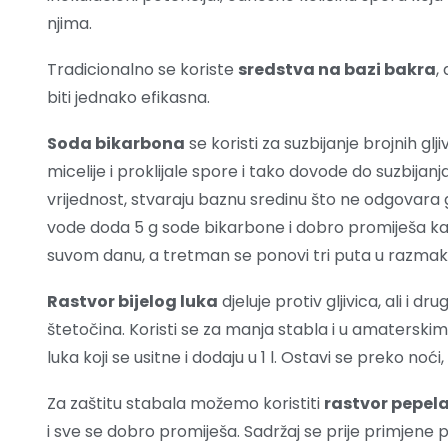
njima.
Tradicionalno se koriste
sredstva na bazi bakra
,
biti jednako efikasna.
Soda bikarbona
se koristi za suzbijanje brojnih gljiv
micelije i proklijale spore i tako dovode do suzbijan
vrijednost, stvaraju baznu sredinu što ne odgovara g
vode doda 5 g sode bikarbone i dobro promiješa kako
suvom danu, a tretman se ponovi tri puta u razmak
Rastvor bijelog luka
djeluje protiv gljivica, ali i d
štetočina. Koristi se za manja stabla i u amaterski
luka koji se usitne i dodaju u 1 l. Ostavi se preko noći, 
Za zaštitu stabala možemo koristiti
rastvor pepel
i sve se dobro promiješa. Sadržaj se prije primjene pro