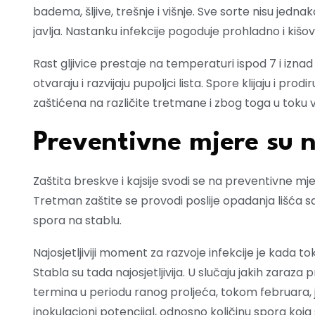
badema, šljive, trešnje i višnje. Sve sorte nisu jednak
javlja. Nastanku infekcije pogoduje prohladno i kišov
Rast gljivice prestaje na temperaturi ispod 7 i izna
otvaraju i razvijaju pupoljci lista. Spore klijaju i prod
zaštićena na različite tretmane i zbog toga u toku
Preventivne mjere su n
Zaštita breskve i kajsije svodi se na preventivne mj
Tretman zaštite se provodi poslije opadanja lišća 
spora na stablu.
Najosjetljiviji moment za razvoje infekcije je kada t
Stabla su tada najosjetljivija. U slučaju jakih zara
termina u periodu ranog proljeća, tokom februara, 
inokulacioni potencijal, odnosno količinu spora koja 