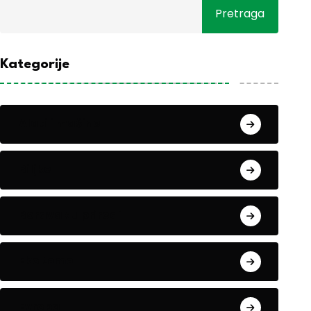
Pretraga
Kategorije
Alati i mašine
Biljke
Boravak u prirodi
Eko teme
Evropa