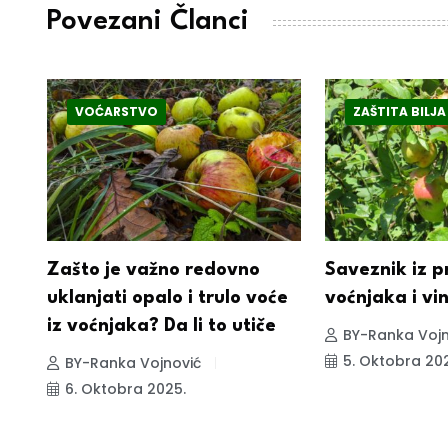
Povezani Članci
VOĆARSTVO
ZAŠTITA BILJA
Zašto je važno redovno
Saveznik iz pr
uklanjati opalo i trulo voće
voćnjaka i v
iz voćnjaka? Da li to utiče
BY-Ranka Vojn
5. Oktobra 20
BY-Ranka Vojnović
6. Oktobra 2025.