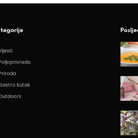
tegorije
Poslj
Vijesti
Poljoprivreda
Priroda
Gastro kutak
Outdoors