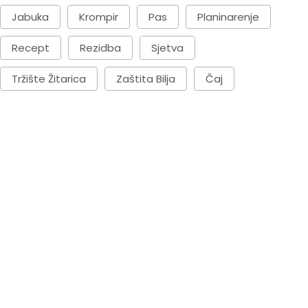
Jabuka
Krompir
Pas
Planinarenje
Recept
Rezidba
Sjetva
Tržište Žitarica
Zaštita Bilja
Čaj