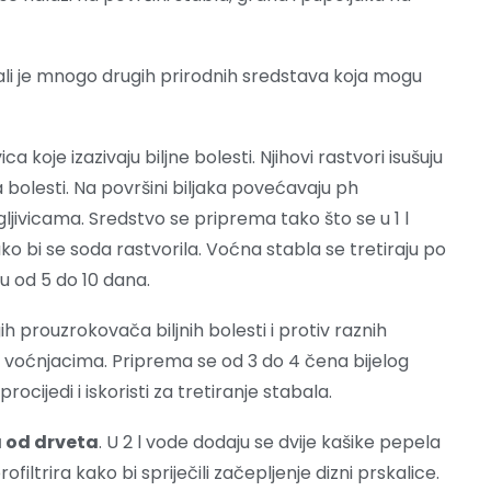
 ali je mnogo drugih prirodnih sredstava koja mogu
ica koje izazivaju biljne bolesti. Njihovi rastvori isušuju
ja bolesti. Na površini biljaka povećavaju ph
ljivicama. Sredstvo se priprema tako što se u 1 l
 bi se soda rastvorila. Voćna stabla se tretiraju po
u od 5 do 10 dana.
rugih prouzrokovača biljnih bolesti i protiv raznih
m voćnjacima. Priprema se od 3 do 4 čena bijelog
procijedi i iskoristi za tretiranje stabala.
a od drveta
. U 2 l vode dodaju se dvije kašike pepela
filtrira kako bi spriječili začepljenje dizni prskalice.