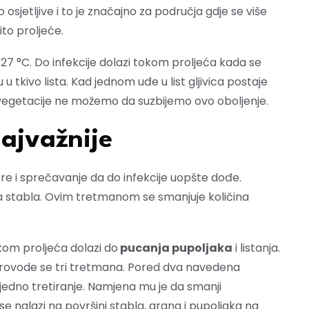
o osjetljive i to je značajno za područja gdje se više
ito proljeće.
d 27 °C. Do infekcije dolazi tokom proljeća kada se
iru u tkivo lista. Kad jednom uđe u list gljivica postaje
 vegetacije ne možemo da suzbijemo ovo oboljenje.
ajvažnije
ere i sprečavanje da do infekcije uopšte dođe.
sa stabla. Ovim tretmanom se smanjuje količina
okom proljeća dolazi do
pucanja pupoljaka
i listanja.
za provode se tri tretmana. Pored dva navedena
jedno tretiranje. Namjena mu je da smanji
se nalazi na površini stabla, grana i pupoljaka na