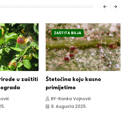
ZAŠTITA BILJA
irode u zaštiti
Štetočina koju kasno
P
inograda
primijetimo
v
ović
BY-Ranka Vojnović
25.
9. Augusta 2025.