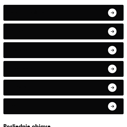
Alati i mašine
Biljke
Boravak u prirodi
Eko teme
Evropa
exYu
Posljednje objave