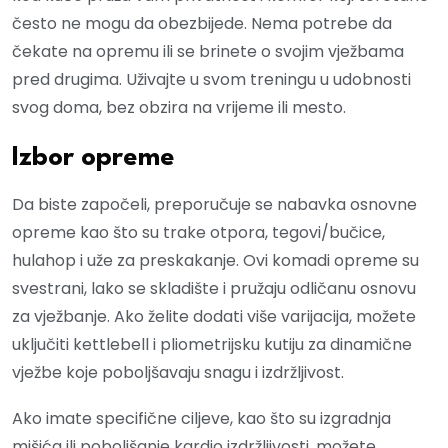
često ne mogu da obezbijede. Nema potrebe da
čekate na opremu ili se brinete o svojim vježbama
pred drugima. Uživajte u svom treningu u udobnosti
svog doma, bez obzira na vrijeme ili mesto.
Izbor opreme
Da biste započeli, preporučuje se nabavka osnovne
opreme kao što su trake otpora, tegovi/bučice,
hulahop i uže za preskakanje. Ovi komadi opreme su
svestrani, lako se skladište i pružaju odličanu osnovu
za vježbanje. Ako želite dodati više varijacija, možete
uključiti kettlebell i pliometrijsku kutiju za dinamične
vježbe koje poboljšavaju snagu i izdržljivost.
Ako imate specifične ciljeve, kao što su izgradnja
mišića ili poboljšanje kardio izdržljivosti, možete