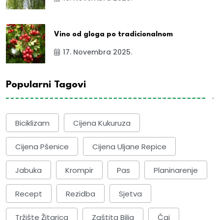
Vino od gloga po tradicionalnom
17. Novembra 2025.
Popularni Tagovi
Biciklizam
Cijena Kukuruza
Cijena Pšenice
Cijena Uljane Repice
Jabuka
Krompir
Pas
Planinarenje
Recept
Rezidba
Sjetva
Tržište Žitarica
Zaštita Bilja
Čaj