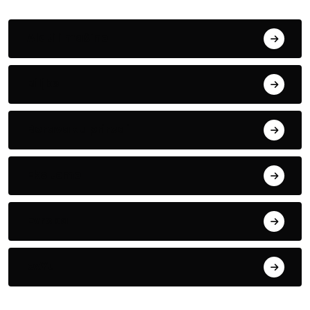
Alati i mašine
Biljke
Boravak u prirodi
Eko teme
Evropa
exYu