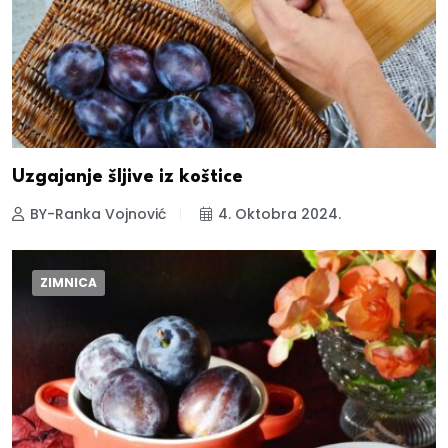
Uzgajanje šljive iz koštice
BY-Ranka Vojnović
4. Oktobra 2024.
ZIMNICA