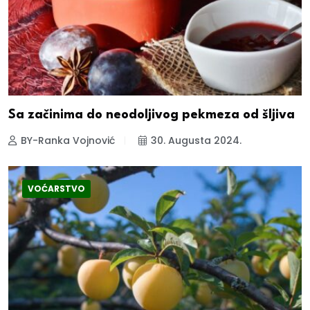
Sa začinima do neodoljivog pekmeza od šljiva
BY-Ranka Vojnović
30. Augusta 2024.
VOĆARSTVO