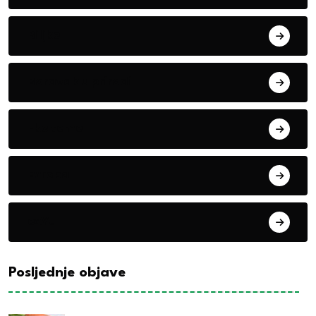
Biljke
Boravak u prirodi
Eko teme
Evropa
exYu
Posljednje objave