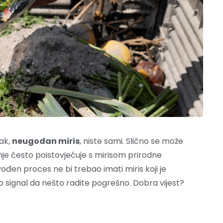
jak,
neugodan miris
, niste sami. Slično se može
je često poistovjećuje s mirisom prirodne
vođen proces ne bi trebao imati miris koji je
o signal da nešto radite pogrešno. Dobra vijest?