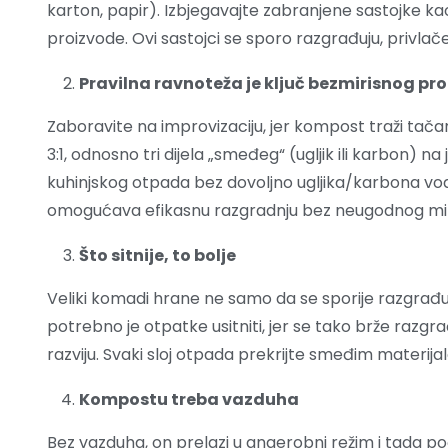
karton, papir). Izbjegavajte zabranjene sastojke kao 
proizvode. Ovi sastojci se sporo razgrađuju, privlač
Pravilna ravnoteža je ključ bezmirisnog pr
Zaboravite na improvizaciju, jer kompost traži tačan
3:1, odnosno tri dijela „smeđeg“ (ugljik ili karbon) na
kuhinjskog otpada bez dovoljno ugljika/karbona vodi
omogućava efikasnu razgradnju bez neugodnog mir
Što sitnije, to bolje
Veliki komadi hrane ne samo da se sporije razgrađuju
potrebno je otpatke usitniti, jer se tako brže razgr
razviju. Svaki sloj otpada prekrijte smeđim materija
Kompostu treba vazduha
Bez vazduha, on prelazi u anaerobni režim i tada po