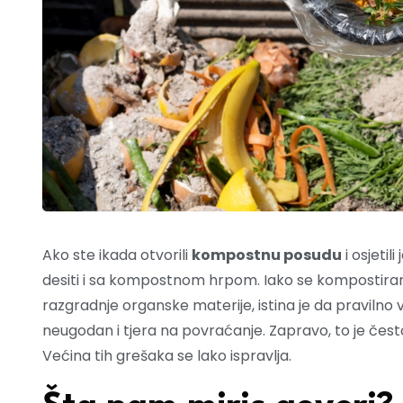
Ako ste ikada otvorili
kompostnu posudu
i osjetili 
desiti i sa kompostnom hrpom. Iako se kompostiran
razgradnje organske materije, istina je da pravilno 
neugodan i tjera na povraćanje. Zapravo, to je čest
Većina tih grešaka se lako ispravlja.