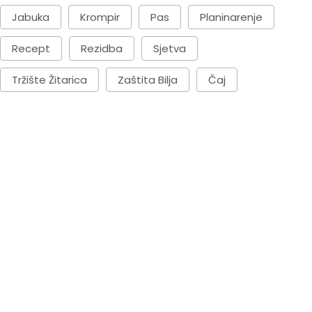
Jabuka
Krompir
Pas
Planinarenje
Recept
Rezidba
Sjetva
Tržište Žitarica
Zaštita Bilja
Čaj