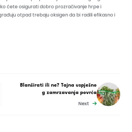
ko ćete osigurati dobro prozračivanje hrpe i
zgrađuju otpad trebaju oksigen da bi radili efikasno i
Blanširati ili ne? Tajna uspješno
g zamrzavanja povrća
Next