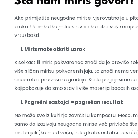
Šta nam miris govori?
Ako primijetite neugodne mirise, vjerovatno je u pita
zraka. Uz nekoliko jednostavnih koraka, vaš kompost
vrtu/bašti.
Miris može otkriti uzrok
Kiselkast ili miris pokvarenog znači da je previše ze
više sličan mirisu pokvarenih jaja, to znači nema venti
anaerobni procesi razgradnje. Kada pogriješimo sa 
kojipokazuje da smo stavili više materija bogatih a
Pogrešni sastojci = pogrešan rezultat
Ne može sve iz kuhinje završiti u kompostu. Meso, mli
samo da izazivaju neugodne mirise već privlače štet
materijali (kore od voća, talog kafe, ostatci povrća)