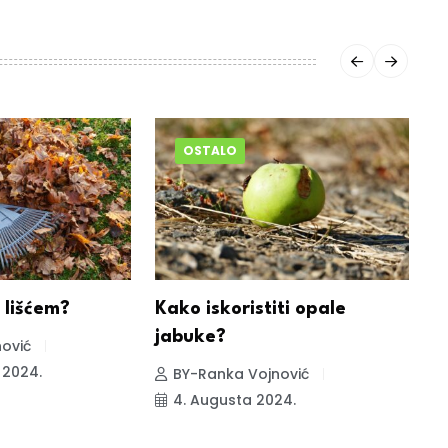
OSTALO
 lišćem?
Kako iskoristiti opale
P
jabuke?
o
ović
 2024.
BY-Ranka Vojnović
4. Augusta 2024.