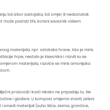
nju loš izbor sastojaka, loš omjer ili nedostatak
 može postati tihi, korisni saveznik vašem
lenog materijala, npr. ostataka hrane. Ako je miris
lacije hrpe, nestalo je kiseonika i razvili su se
omjerom materijala, razviće se miris amonijaka
zotom.
ječni proizvodi i kosti nikako ne pripadaju tu. Ne
očine i glodare. U kompost smijemo staviti zeleni
 i smeđi materijali (suho lišće, slama, grančice,