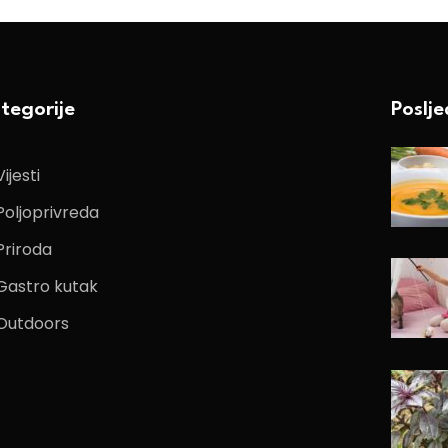
tegorije
Poslj
Vijesti
Poljoprivreda
Priroda
Gastro kutak
Outdoors