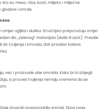
što su: meso, riba, kosti, mlijeko i mliječne
e glodare i smrde.
ocesa
 omjer ugljika i dušika. Stručnjaci preporučuju omjer
 jedan dio „zelenog“ materijala (dušik ili azot). Previše
 do truljenja i smrada, dok pravilan balans
isa.
, već i proizvode više smrada. Kako bi to izbjegli
ađuju, a procesi truljenja nemaju vremena da se
lom.
činje stvarati prepoznatljiv smrad. Zbog toga