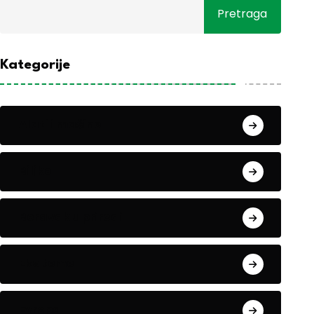
Pretraga
Kategorije
Alati i mašine
Biljke
Boravak u prirodi
Eko teme
Evropa