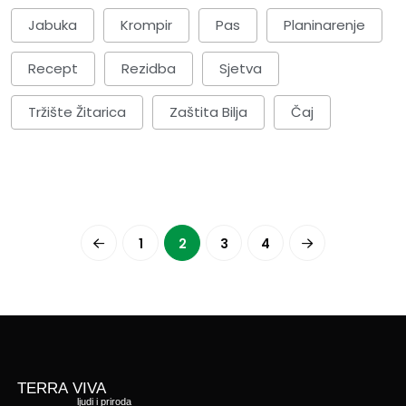
Jabuka
Krompir
Pas
Planinarenje
Recept
Rezidba
Sjetva
Tržište Žitarica
Zaštita Bilja
Čaj
1
2
3
4