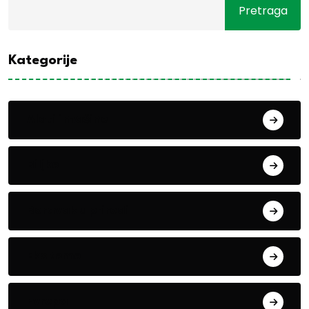
Pretraga
Kategorije
Alati i mašine
Biljke
Boravak u prirodi
Eko teme
Evropa