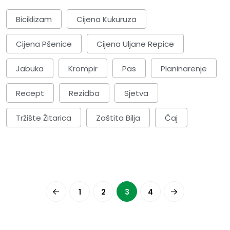
Biciklizam
Cijena Kukuruza
Cijena Pšenice
Cijena Uljane Repice
Jabuka
Krompir
Pas
Planinarenje
Recept
Rezidba
Sjetva
Tržište Žitarica
Zaštita Bilja
Čaj
1
2
3
4