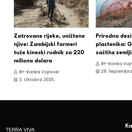
Zatrovane rijeke, uništene
Prirodna dezi
njive: Zambijski farmeri
plastenika: G
tuže kineski rudnik za 220
zaštita zemlji
miliona dolara
BY-Ranka Vojn
29. Septembra
BY-Ranka Vojnović
3. Oktobra 2025.
Ka