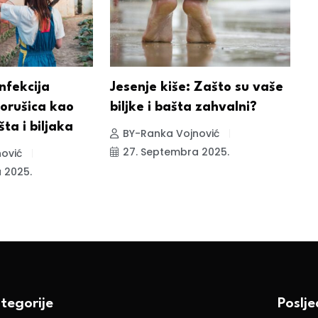
nfekcija
Jesenje kiše: Zašto su vaše
V
orušica kao
biljke i bašta zahvalni?
o
šta i biljaka
z
BY-Ranka Vojnović
27. Septembra 2025.
ović
 2025.
tegorije
Poslj