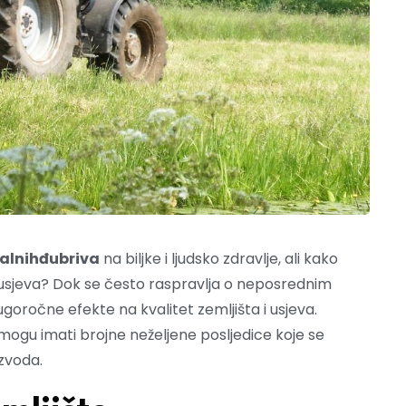
ralnihđubriva
na biljke i ljudsko zdravlje, ali kako
t usjeva? Dok se često raspravlja o neposrednim
dugoročne efekte na kvalitet zemljišta i usjeva.
mogu imati brojne neželjene posljedice koje se
izvoda.