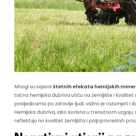
Mnogi su svjesni
štetnih efekata hemijskih mine
tačno hemijska đubriva utiču na zemljište i kvalite
posljedicama po zdravlje ljudi, važno je razumjeti i 
Hemijska đubriva, iako korisna u trenutnom uzgoju, 
reflektuju na kvalitet zemljišta i poljoprivrednih pro