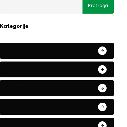
Pretraga
Kategorije
Alati i mašine
Biljke
Boravak u prirodi
Eko teme
Evropa