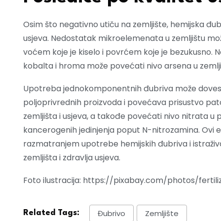
Osim što negativno utiču na zemljište, hemijska đub
usjeva. Nedostatak mikroelemenata u zemljištu može
voćem koje je kiselo i povrćem koje je bezukusno. N
kobalta i hroma može povećati nivo arsena u zemlji, š
Upotreba jednokomponentnih đubriva može dovesti do
poljoprivrednih proizvoda i povećava prisustvo pat
zemljišta i usjeva, a takođe povećati nivo nitrata u
kancerogenih jedinjenja poput N-nitrozamina. Ovi e
razmatranjem upotrebe hemijskih đubriva i istraživa
zemljišta i zdravlja usjeva.
Foto ilustracija: https://pixabay.com/photos/fert
Đubrivo
Zemljište
Related Tags: