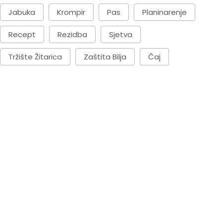
Jabuka
Krompir
Pas
Planinarenje
Recept
Rezidba
Sjetva
Tržište Žitarica
Zaštita Bilja
Čaj