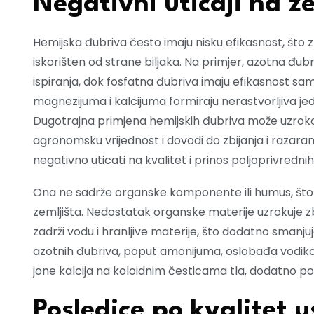
Negativni uticaji na ze
Hemijska đubriva često imaju nisku efikasnost, što 
iskorišten od strane biljaka. Na primjer, azotna đubr
ispiranja, dok fosfatna đubriva imaju efikasnost sam
magnezijuma i kalcijuma formiraju nerastvorljiva jed
Dugotrajna primjena hemijskih đubriva može uzrokov
agronomsku vrijednost i dovodi do zbijanja i razara
negativno uticati na kvalitet i prinos poljoprivrednih
Ona ne sadrže organske komponente ili humus, što 
zemljišta. Nedostatak organske materije uzrokuje zb
zadrži vodu i hranljive materije, što dodatno smanju
azotnih đubriva, poput amonijuma, oslobađa vodikove
jone kalcija na koloidnim česticama tla, dodatno po
Posledice po kvalitet us