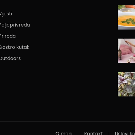
Vijesti
Poljoprivreda
Priroda
Gastro kutak
Outdoors
O meni
Kontakt
Uslovi ko