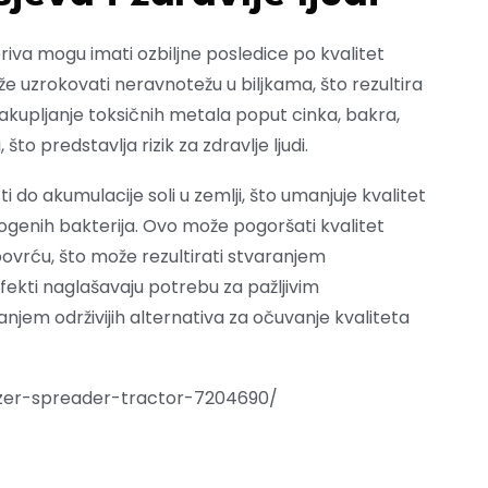
riva mogu imati ozbiljne posledice po kvalitet
 uzrokovati neravnotežu u biljkama, što rezultira
akupljanje toksičnih metala poput cinka, bakra,
to predstavlja rizik za zdravlje ljudi.
 akumulacije soli u zemlji, što umanjuje kvalitet
ogenih bakterija. Ovo može pogoršati kvalitet
 povrću, što može rezultirati stvaranjem
fekti naglašavaju potrebu za pažljivim
njem održivijih alternativa za očuvanje kvaliteta
ilizer-spreader-tractor-7204690/