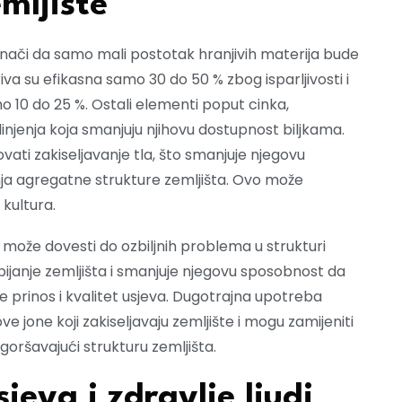
mljište
znači da samo mali postotak hranjivih materija bude
iva su efikasna samo 30 do 50 % zbog isparljivosti i
o 10 do 25 %. Ostali elementi poput cinka,
injenja koja smanjuju njihovu dostupnost biljkama.
ati zakiseljavanje tla, što smanjuje njegovu
nja agregatne strukture zemljišta. Ovo može
 kultura.
može dovesti do ozbiljnih problema u strukturi
ijanje zemljišta i smanjuje njegovu sposobnost da
je prinos i kvalitet usjeva. Dugotrajna upotreba
 jone koji zakiseljavaju zemljište i mogu zamijeniti
goršavajući strukturu zemljišta.
jeva i zdravlje ljudi