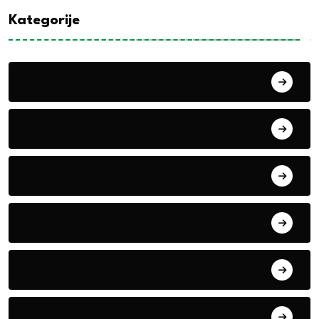
Kategorije
Alati i mašine
Biljke
Boravak u prirodi
Eko teme
Evropa
exYu