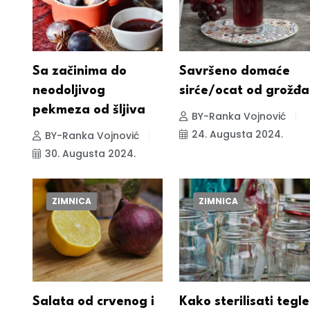
Sa začinima do
Savršeno domaće
neodoljivog
sirće/ocat od grožđa
pekmeza od šljiva
BY-Ranka Vojnović
24. Augusta 2024.
BY-Ranka Vojnović
30. Augusta 2024.
ZIMNICA
ZIMNICA
Salata od crvenog i
Kako sterilisati tegle