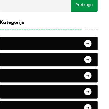
Pretraga
Kategorije
Alati i mašine
Biljke
Boravak u prirodi
Eko teme
Evropa