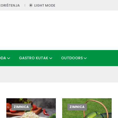
KORIŠTENJA
LIGHT MODE
ODA
GASTRO KUTAK
OUTDOORS
ZIMNICA
ZIMNICA