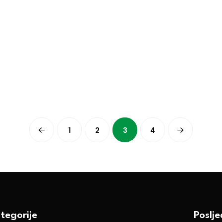
1
2
3
4
tegorije
Poslj