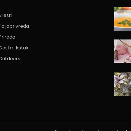
Vijesti
Poljoprivreda
Priroda
Gastro kutak
Outdoors